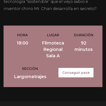
tecnología “sostenible” que el viejo sabio e
inventor chino Mr. Chan desarrolla en secreto?
HORA
LUGAR
DURACIÓN
18:00
Filmoteca
92
Regional
minutos
Sala A
SECCIÓN
Conseguir pase
Largometrajes